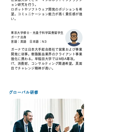
ョン研究を行う。
ロボットやソフトウェア開発のポジションを希
望。コミュニケーション能力が高く責任感が強
い。
東京大学修士・光量子科学国費留学生
ガーナ出身
言語：英語 日本語：N3
ガーナでは日本大手総合商社で営業および事業
開発に従事。樹脂製品業界のクライアント事業
強化に携わる。早稲田大学ではMBA専攻。
IT、消費財、コンサルティング関連希望。真面
目でチャレンジ精神が高い。
グローバル研修