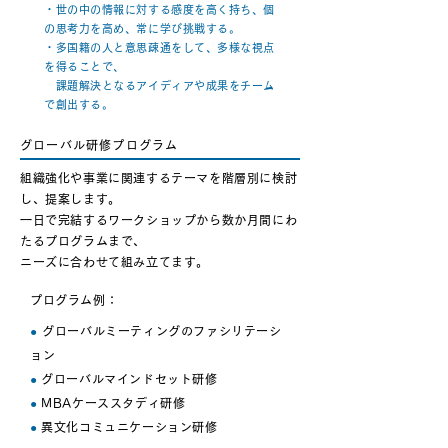
・世の中の情報に対する感度を高く持ち、個
の思考力を高め、常に学び挑戦する。
・多国籍の人と意思疎通をして、多様な視点
を得ることで、
課題解決となるアイディアや成果をチーム
で創出する。
グローバル研修プログラム
組織強化や事業に関連するテーマを階層別に検討
し、提案します。
一日で完結するワークショップから数か月間にわ
たるプログラムまで、
ニーズに合わせて組み立てます。
プログラム例：
●
グローバルミーティングのファシリテーシ
ョン
●
グローバルマインドセット研修
●
MBAケーススタディ研修
●
異文化コミュニケーション研修