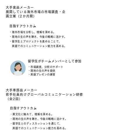
大手食品メーカー
展開している海外市場の市場調査・企
画立案（2か月間）
目指すアウトカム
・海外市場を分析し、理解を深める。
・現地の生の声を聴き、今後の戦略に活かす。
・留学生とプロジェクトを進めることで、
英語でのコミュニケーション能力を高める。
留学生がチームメンバーとして参加
・市場調査、分析のサポート
・現地の生の声を提供
・英語プレゼンの練習
大手車部品メーカー
若手社員向けグローバルコミュニケーション研修
（全2回）
目指すアウトカム
・異文化に触れて、理解を深める。
・現地の生の声を聴き、今後の戦略に活かす。
・留学生とのディスカッションを通じて、
英語でのコミュニケーション能力を高める。