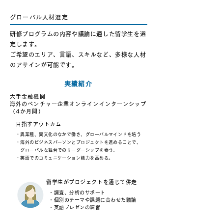
グローバル人材選定
研修プログラムの内容や議論に適した留学生を選
定します。
ご希望のエリア、言語、スキルなど、多様な人材
のアサインが可能です。
実績紹介
大手金融機関
海外のベンチャー企業オンラインインターンシップ
（4か月間）
目指すアウトカム
・異業種、異文化のなかで働き、グローバルマインドを培う
・海外のビジネスパーソンとプロジェクトを進めることで、
グローバルな舞台でのリーダーシップを養う。
・英語でのコミュニケーション能力を高める。
留学生がプロジェクトを通じて併走
・調査、分析のサポート
・個別のテーマや課題に合わせた議論
・英語プレゼンの練習