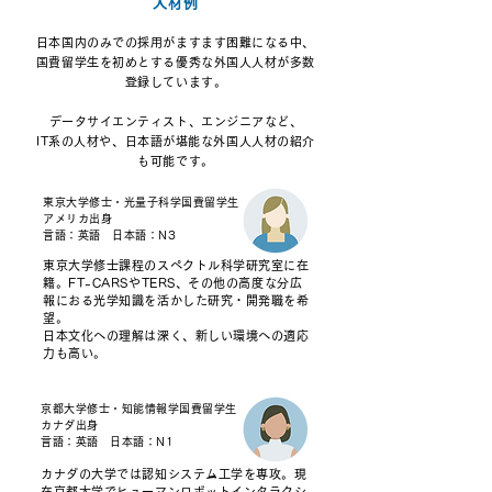
人材例
日本国内のみでの採用がますます困難になる中、
国費留学生を初めとする優秀な外国人人材が多数
登録しています。
データサイエンティスト、エンジニアなど、
IT系の人材や、日本語が堪能な外国人人材の紹介
も可能です。
東京大学修士・光量子科学国費留学生
アメリカ出身
言語：英語 日本語：N3
東京大学修士課程のスペクトル科学研究室に在
籍。FT-CARSやTERS、その他の高度な分広
報におる光学知識を活かした研究・開発職を希
望。
日本文化への理解は深く、新しい環境への適応
力も高い。
京都大学修士・知能情報学国費留学生
カナダ出身
言語：英語 日本語：N1
カナダの大学では認知システム工学を専攻。現
在京都大学でヒューマンロボットインタラクシ